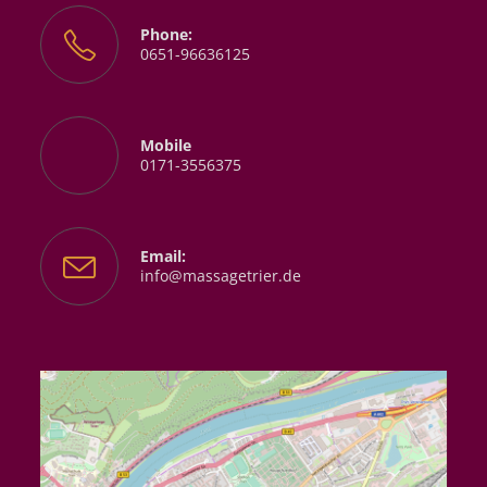
Phone:
0651-96636125
Mobile
0171-3556375
Email:
Opens
info@massagetrier.de
in
your
application