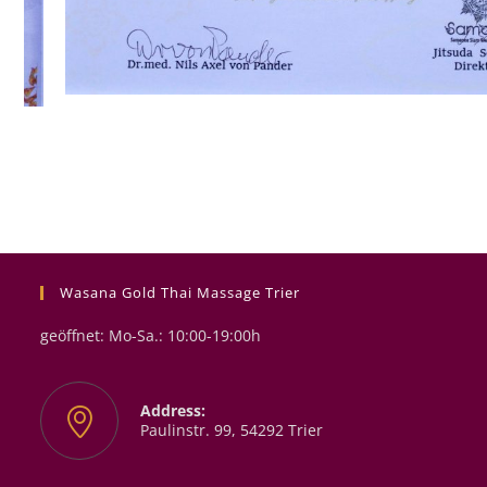
Wasana Gold Thai Massage Trier
geöffnet: Mo-Sa.: 10:00-19:00h
Address:
Paulinstr. 99, 54292 Trier