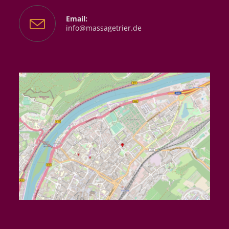
Email:
Opens
info@massagetrier.de
in
your
application